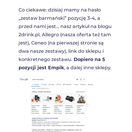
Co ciekawe: dzisiaj mamy na hasło
„zestaw barmański” pozycję 3-4, a
przed nami jest… nasz artykuł na blogu
2drink.pl, Allegro (nasza oferta też tam
jest), Ceneo (na pierwszej stronie są
dwa nasze zestawy), link do sklepu i
konkretnego zestawu.
Dopiero na 5
pozycji jest Empik
, a dalej inne sklepy.